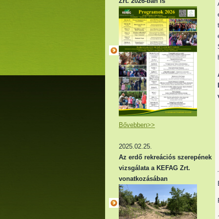
Zrt. 2026-ban is
Bővebben>>
2025.02.25.
Az erdő rekreációs szerepének
vizsgálata a KEFAG Zrt.
vonatkozásában