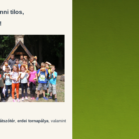
ni tilos,
!
játszótér
,
erdei tornapálya
, valamint