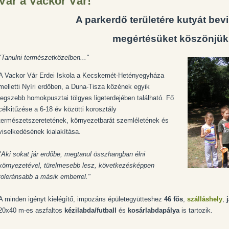
Vár a Vackor Vár!
A parkerdő területére kutyát bevin
megértésüket köszönjük
"Tanulni természetközelben..."
A Vackor Vár Erdei Iskola a Kecskemét-Hetényegyháza
melletti Nyíri erdőben, a Duna-Tisza közének egyik
legszebb homokpusztai tölgyes ligeterdejében található. Fő
célkitűzése a 6-18 év közötti korosztály
természetszeretetének, környezetbarát szemléletének és
viselkedésének kialakítása.
"Aki sokat jár erdőbe, megtanul összhangban élni
környezetével, türelmesebb lesz, következésképpen
toleránsabb a másik emberrel."
A minden igényt kielégítő, impozáns épületegyütteshez
46 fős
,
szálláshely
,
20x40 m-es aszfaltos
kézilabda/futball
és
kosárlabdapálya
is tartozik.