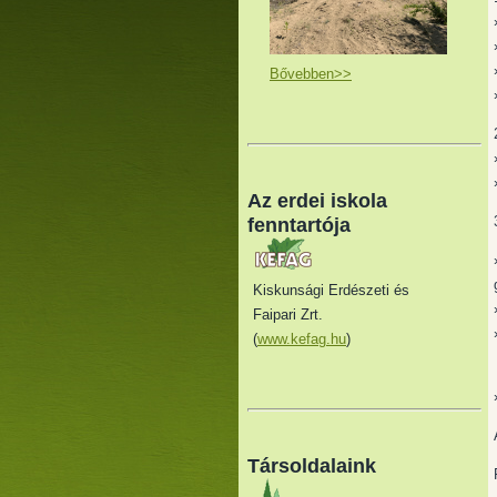
Bővebben>>
Az erdei iskola
fenntartója
Kiskunsági Erdészeti és
Faipari Zrt.
(
www.kefag.hu
)
Társoldalaink