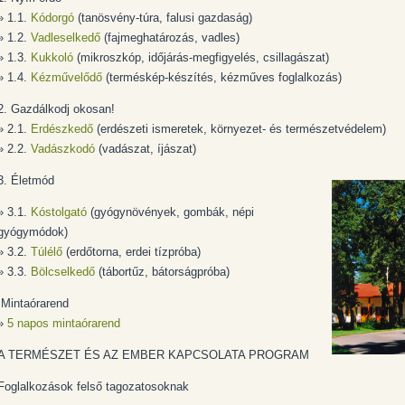
» 1.1.
Kódorgó
(tanösvény-túra, falusi gazdaság)
» 1.2.
Vadleselkedő
(fajmeghatározás, vadles)
» 1.3.
Kukkoló
(mikroszkóp, időjárás-megfigyelés, csillagászat)
» 1.4.
Kézművelődő
(terméskép-készítés, kézműves foglalkozás)
2. Gazdálkodj okosan!
» 2.1.
Erdészkedő
(erdészeti ismeretek, környezet- és természetvédelem)
» 2.2.
Vadászkodó
(vadászat, íjászat)
3. Életmód
» 3.1.
Kóstolgató
(gyógynövények, gombák, népi
gyógymódok)
» 3.2.
Túlélő
(erdőtorna, erdei tízpróba)
» 3.3.
Bölcselkedő
(tábortűz, bátorságpróba)
Mintaórarend
»
5 napos mintaórarend
A TERMÉSZET ÉS AZ EMBER KAPCSOLATA PROGRAM
Foglalkozások felső tagozatosoknak