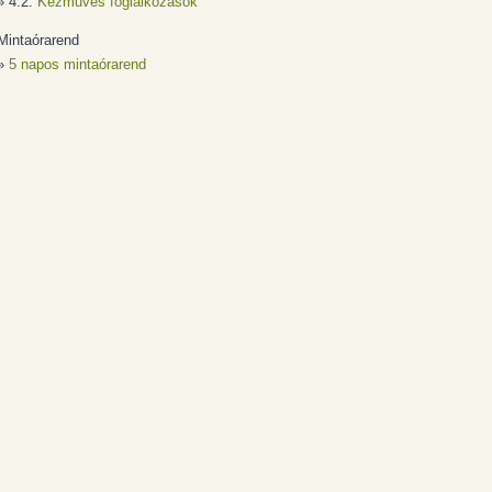
» 4.2.
Kézműves foglalkozások
Mintaórarend
»
5 napos mintaórarend