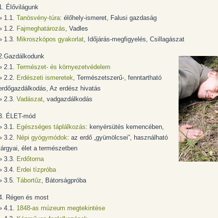
1. Élővilágunk
» 1.1.
Tanösvény-túra
: élőhely-ismeret, Falusi gazdaság
» 1.2.
Fajmeghatározás
, Vadles
» 1.3.
Mikroszkópos gyakorlat
, Időjárás-megfigyelés, Csillagászat
2.Gazdálkodunk
» 2.1.
Természet- és környezetvédelem
» 2.2.
Erdészeti ismeretek
, Természetszerű-, fenntartható
erdőgazdálkodás, Az erdész hivatás
» 2.3.
Vadászat
, vadgazdálkodás
3. ÉLET-mód
» 3.1.
Egészséges táplálkozás
: kenyérsütés kemencében,
» 3.2.
Népi gyógymódok
: az erdő „gyümölcsei”, használható
tárgyai, élet a természetben
» 3.3.
Erdőtorna
» 3.4.
Erdei tízpróba
» 3.5.
Tábortűz
, Bátorságpróba
4. Régen és most
» 4.1.
1848-as múzeum megtekintése