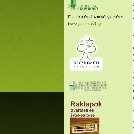
Faiskola és dísznövénykertészet
(
www.juniperus.hu
)