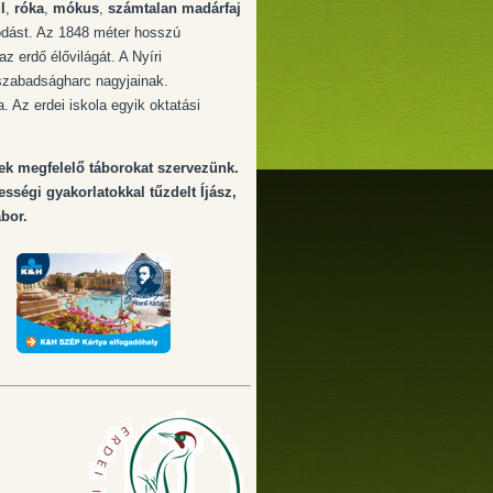
l
,
róka
,
mókus
,
számtalan madárfaj
ódást. Az 1848 méter hosszú
z erdő élővilágát. A Nyíri
szabadságharc nagyjainak.
 Az erdei iskola egyik oktatási
k megfelelő táborokat szervezünk.
ségi gyakorlatokkal tűzdelt Íjász,
bor.