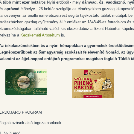
A
több mint ezer
hektáros Nyíri erdőből - mely
dámvad
,
őz
,
vaddisznó
,
nyú
és
apróvad
élőhelye - 26 hektár szolgálja az élményekben gazdag kikapcsol
tanösvényen az önálló ismeretszerzést segítő tájékoztató táblák mutatják be a
erdészházban gazdag gyűjtemény állít emléket az 1848-49-es forradalom és 
Szomszédságában található valódi kis ékszerdoboz a Szent Hubertus kápolna.
helyszíne a
Kecskeméti Arborétum
is.
Az iskolaszünetekben és a nyári hónapokban a gyermekek érdeklődéséne
Legnépszerűbbek az ősmagyarság szokásait felelevenítő Nomád, az ügyes
valamint az éjjel-nappal erdőjáró programokat magában foglaló Túlélő tá
ERDŐJÁRÓ PROGRAM
Foglalkozások alsó tagozatosoknak
1. Nyíri erdő