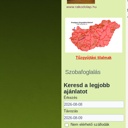
Tűzgyújtási tilalmak
Szobafoglalás
Keresd a legjobb
ajánlatot
Érkezés
Távozás
Nem elérhető szállodák