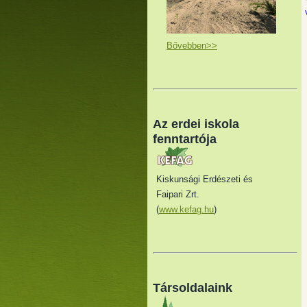
Bővebben>>
Az erdei iskola
fenntartója
Kiskunsági Erdészeti és
Faipari Zrt.
(
www.kefag.hu
)
Társoldalaink