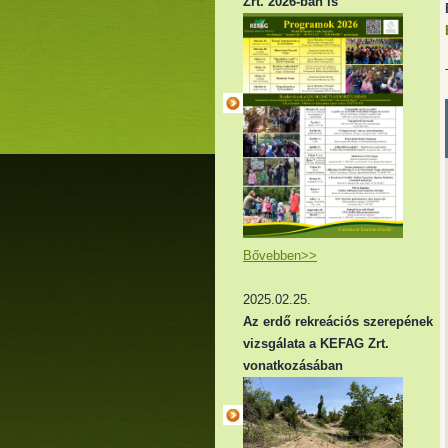
Zrt. 2026-ban is
Bővebben>>
2025.02.25.
Az erdő rekreációs szerepének
vizsgálata a KEFAG Zrt.
vonatkozásában