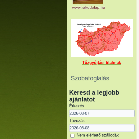
Tűzgyújtási tilalmak
Szobafoglalás
Keresd a legjobb
ajánlatot
Érkezés
Távozás
Nem elérhető szállodák