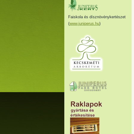
Faiskola és dísznövénykertészet
(
www.juniperus.hu
)