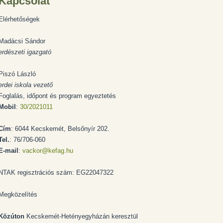
Kapcsolat
Elérhetőségek
Madácsi Sándor
erdészeti igazgató
Piszó László
erdei iskola vezető
Foglalás, időpont és program egyeztetés
Mobil
:
30/2021011
Cím
: 6044 Kecskemét, Belsőnyír 202.
Tel.
: 76/706-060
E-mail
:
vackor@kefag.hu
NTAK regisztrációs szám: EG22047322
Megközelítés
Közúton
Kecskemét-Hetényegyházán keresztül