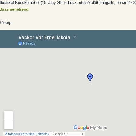
Busszal
Kecskemétről (15 vagy 29-es busz, utolsó előtti megálló, onnan 420
Buszmenetrend
Térkép