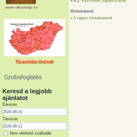
» 4.2.
Kézműves foglalkozások
Mintaórarend
»
5 napos mintaórarend
Tűzgyújtási tilalmak
Szobafoglalás
Keresd a legjobb
ajánlatot
Érkezés
Távozás
Nem elérhető szállodák