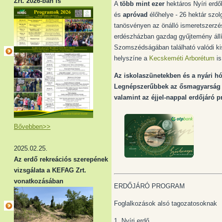
Zrt. 2026-ban is
A
több mint ezer
hektáros Nyíri erdő
és
apróvad
élőhelye - 26 hektár szo
tanösvényen az önálló ismeretszerzést
erdészházban gazdag gyűjtemény állí
Szomszédságában található valódi kis
helyszíne a
Kecskeméti Arborétum
is
Az iskolaszünetekben és a nyári 
Legnépszerűbbek az ősmagyarság sz
valamint az éjjel-nappal erdőjáró 
Bővebben>>
2025.02.25.
Az erdő rekreációs szerepének
vizsgálata a KEFAG Zrt.
vonatkozásában
ERDŐJÁRÓ PROGRAM
Foglalkozások alsó tagozatosoknak
1. Nyíri erdő