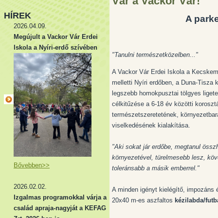
Vár a Vackor Vár!
HÍREK
A parke
2026.04.09.
Megújult a Vackor Vár Erdei
Iskola a Nyíri-erdő szívében
"Tanulni természetközelben..."
A Vackor Vár Erdei Iskola a Kecske
melletti Nyíri erdőben, a Duna-Tisza
legszebb homokpusztai tölgyes ligete
célkitűzése a 6-18 év közötti koroszt
természetszeretetének, környezetbar
viselkedésének kialakítása.
"Aki sokat jár erdőbe, megtanul össz
környezetével, türelmesebb lesz, kö
Bővebben>>
toleránsabb a másik emberrel."
2026.02.02.
A minden igényt kielégítő, impozáns
Izgalmas programokkal várja a
20x40 m-es aszfaltos
kézilabda/futb
család apraja-nagyját a KEFAG