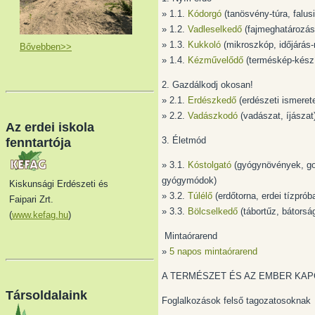
» 1.1.
Kódorgó
(tanösvény-túra, falus
» 1.2.
Vadleselkedő
(fajmeghatározás
» 1.3.
Kukkoló
(mikroszkóp, időjárás-
Bővebben>>
» 1.4.
Kézművelődő
(terméskép-készí
2. Gazdálkodj okosan!
» 2.1.
Erdészkedő
(erdészeti ismeret
» 2.2.
Vadászkodó
(vadászat, íjászat
Az erdei iskola
3. Életmód
fenntartója
» 3.1.
Kóstolgató
(gyógynövények, go
gyógymódok)
Kiskunsági Erdészeti és
» 3.2.
Túlélő
(erdőtorna, erdei tízprób
Faipari Zrt.
» 3.3.
Bölcselkedő
(tábortűz, bátorsá
(
www.kefag.hu
)
Mintaórarend
»
5 napos mintaórarend
A TERMÉSZET ÉS AZ EMBER KA
Társoldalaink
Foglalkozások felső tagozatosoknak