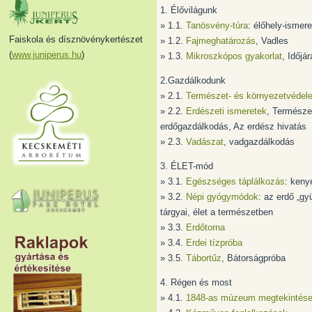
1. Élővilágunk
» 1.1.
Tanösvény-túra
: élőhely-ismer
Faiskola és dísznövénykertészet
» 1.2.
Fajmeghatározás
, Vadles
(
www.juniperus.hu
)
» 1.3.
Mikroszkópos gyakorlat
, Időjá
2.Gazdálkodunk
» 2.1.
Természet- és környezetvédel
» 2.2.
Erdészeti ismeretek
, Természet
erdőgazdálkodás, Az erdész hivatás
» 2.3.
Vadászat
, vadgazdálkodás
3. ÉLET-mód
» 3.1.
Egészséges táplálkozás
: keny
» 3.2.
Népi gyógymódok
: az erdő „gy
tárgyai, élet a természetben
» 3.3.
Erdőtorna
» 3.4.
Erdei tízpróba
» 3.5.
Tábortűz
, Bátorságpróba
4. Régen és most
» 4.1.
1848-as múzeum megtekintés