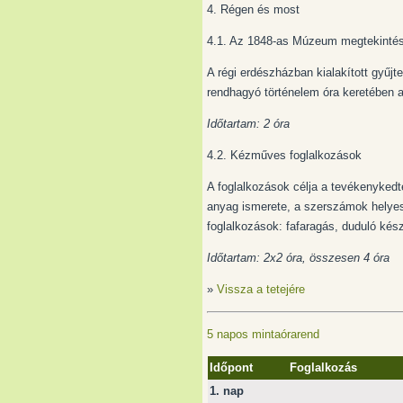
4. Régen és most
4.1. Az 1848-as Múzeum megtekinté
A régi erdészházban kialakított gyű
rendhagyó történelem óra keretében 
Időtartam: 2 óra
4.2. Kézműves foglalkozások
A foglalkozások célja a tevékenykedt
anyag ismerete, a szerszámok helyes 
foglalkozások: fafaragás, duduló ké
Időtartam: 2x2 óra, összesen 4 óra
»
Vissza a tetejére
5 napos mintaórarend
Időpont
Foglalkozás
1. nap