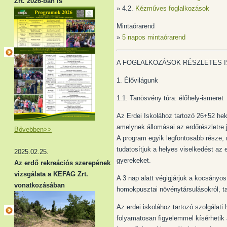
Zrt. 2026-ban is
» 4.2.
Kézműves foglalkozások
Mintaórarend
»
5 napos mintaórarend
A FOGLALKOZÁSOK RÉSZLETES 
1. Élővilágunk
1.1. Tanösvény túra: élőhely-ismeret
Az Erdei Iskolához tartozó 26+52 hektá
amelynek állomásai az erdőrészletre 
Bővebben>>
A program egyik legfontosabb része, r
tudatosítjuk a helyes viselkedést az 
2025.02.25.
gyerekeket.
Az erdő rekreációs szerepének
vizsgálata a KEFAG Zrt.
A 3 nap alatt végigjárjuk a kocsányo
vonatkozásában
homokpusztai növénytársulásokról, t
Az erdei iskolához tartozó szolgálati
folyamatosan figyelemmel kísérhetik 