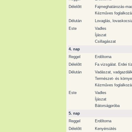
Délelőtt
Fajmeghatározás-mad
Kézműves foglalkozá
Délután
Lovaglás, lovaskocsi
Este
Vadles
Íjászat
Csillagászat
4. nap
Reggel
Erdőtorna
Délelőtt
Fa vizsgálat. Erdei tí
Délután
Vadászat, vadgazdál
Természet- és körny
Kézműves foglalkozá
Este
Vadles
Íjászat
Bátorságpróba
5. nap
Reggel
Erdőtorna
Délelőtt
Kenyérsütés