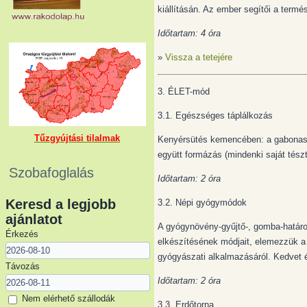
kiállításán. Az ember segítői a term
Időtartam: 4 óra
»
Vissza a tetejére
3. ÉLET-mód
3.1. Egészséges táplálkozás
Tűzgyújtási tilalmak
Kenyérsütés kemencében: a gabonasz
együtt formázás (mindenki saját tészt
Szobafoglalás
Időtartam: 2 óra
Keresd a legjobb
3.2. Népi gyógymódok
ajánlatot
A gyógynövény-gyűjtő-, gomba-határo
Érkezés
elkészítésének módjait, elemezzük a
gyógyászati alkalmazásáról. Kedvet é
Távozás
Időtartam: 2 óra
Nem elérhető szállodák
3.3. Erdőtorna