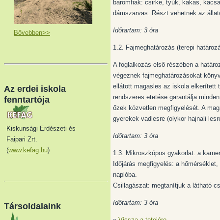
baromfiak: csirke, tyúk, kakas, kacsa
dámszarvas. Részt vehetnek az állato
Időtartam: 3 óra
Bővebben>>
1.2. Fajmeghatározás (terepi határozá
A foglalkozás első részében a határo
végeznek fajmeghatározásokat könyve
ellátott magasles az iskola elkerített
Az erdei iskola
rendszeres etetése garantálja minde
fenntartója
őzek közvetlen megfigyelését. A maga
gyerekek vadlesre (olykor hajnali lesre
Kiskunsági Erdészeti és
Időtartam: 3 óra
Faipari Zrt.
(
www.kefag.hu
)
1.3. Mikroszkópos gyakorlat:
a kamerá
Időjárás megfigyelés:
a hőmérséklet, 
naplóba.
Csillagászat:
megtanítjuk a látható cs
Időtartam: 3 óra
Társoldalaink
»
Vissza a tetejére