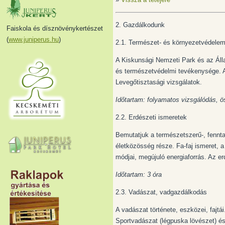
2. Gazdálkodunk
Faiskola és dísznövénykertészet
(
www.juniperus.hu
)
2.1. Természet- és környezetvédele
A Kiskunsági Nemzeti Park és az Áll
és természetvédelmi tevékenysége. A
Levegőtisztasági vizsgálatok.
Időtartam: folyamatos vizsgálódás, 
2.2. Erdészeti ismeretek
Bemutatjuk a természetszerű-, fennta
életközösség része. Fa-faj ismeret, a
módjai, megújuló energiaforrás. Az e
Időtartam: 3 óra
2.3. Vadászat, vadgazdálkodás
A vadászat története, eszközei, fajt
Sportvadászat (légpuska lövészet) é