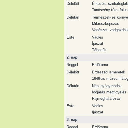
Délelőtt
Érkezés, szobafoglal
Tanösvény-túra, falu
Délután
Természet- és körny
Mikroszkópozás
Vadászat, vadgazdál
Este
Vadles
Íjászat
Tábortűz
2. nap
Reggel
Erdőtorna
Délelőtt
Erdészeti ismeretek
1848-as múzeumláto
Délután
Népi gyógymódok
Időjárás megfigyelés
Fajmeghatározás
Este
Vadles
Íjászat
3. nap
Reggel
Erdőtorna