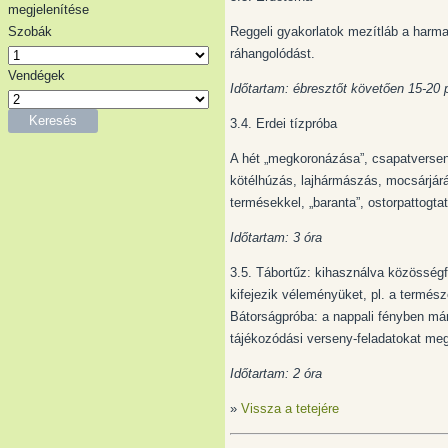
megjelenítése
Reggeli gyakorlatok mezítláb a harmat
Szobák
ráhangolódást.
Vendégek
Időtartam: ébresztőt követően 15-20 
Keresés
3.4. Erdei tízpróba
A hét „megkoronázása”, csapatversen
kötélhúzás, lajhármászás, mocsárjárá
termésekkel, „baranta”, ostorpattogtat
Időtartam: 3 óra
3.5. Tábortűz:
kihasználva közösségfo
kifejezik véleményüket, pl. a termész
Bátorságpróba:
a nappali fényben már 
tájékozódási verseny-feladatokat meg
Időtartam: 2 óra
»
Vissza a tetejére