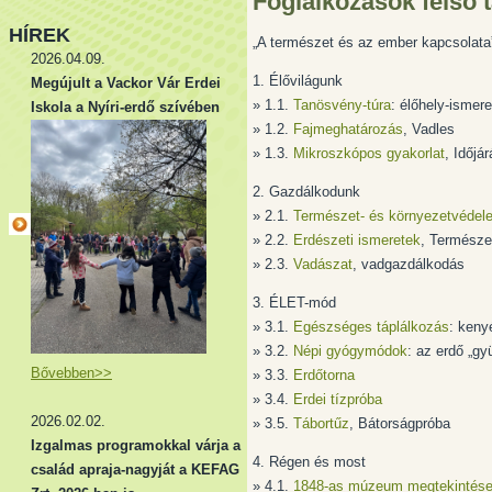
Foglalkozások felső
HÍREK
„A természet és az ember kapcsolata”
2026.04.09.
1. Élővilágunk
Megújult a Vackor Vár Erdei
» 1.1.
Tanösvény-túra
: élőhely-ismer
Iskola a Nyíri-erdő szívében
» 1.2.
Fajmeghatározás
, Vadles
» 1.3.
Mikroszkópos gyakorlat
, Időjá
2. Gazdálkodunk
» 2.1.
Természet- és környezetvédel
» 2.2.
Erdészeti ismeretek
, Természe
» 2.3.
Vadászat
, vadgazdálkodás
3. ÉLET-mód
» 3.1.
Egészséges táplálkozás
: keny
» 3.2.
Népi gyógymódok
: az erdő „gy
Bővebben>>
» 3.3.
Erdőtorna
» 3.4.
Erdei tízpróba
2026.02.02.
» 3.5.
Tábortűz
, Bátorságpróba
Izgalmas programokkal várja a
4. Régen és most
család apraja-nagyját a KEFAG
» 4.1.
1848-as múzeum megtekintés