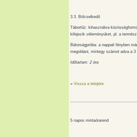
3.3. Bölcselkedő
Tábortűz: kihasználva közösségformá
kifejezik véleményüket, pl. a termész
Bátorságpróba: a nappali fényben már 
megoldani, mintegy számot adva a 3 n
Időtartam: 2 óra
»
Vissza a tetejére
5 napos mintaórarend