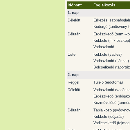
Időpont
Foglalkozás
1. nap
Délelőtt
Érkezés, szobafoglal
Kódorgó (tanösvény-tú
Délután
Erdészkedő (term.-kö
Kukkoló (mikroszkóp)
Vadászkodó
Este
Kukkoló (vadles)
Vadászkodó (íjászat)
Bölcselkedő (tábortűz
2. nap
Reggel
Túlélő (erdőtorna)
Délelőtt
Vadászkodó (vadászat
Erdészkedő (erdőgaz
Kézművelődő (termés
Délután
Táplálkozó (gyógynöv
Kukkoló (időjárás)
Vadleselkedő (fajmeg