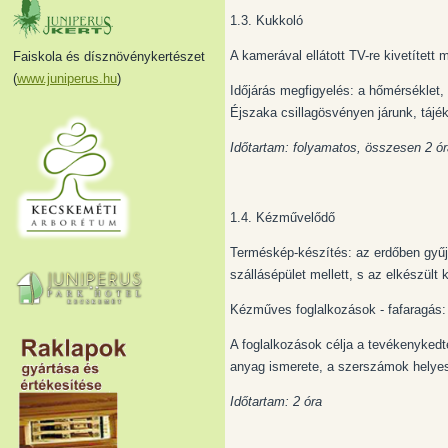
1.3. Kukkoló
A kamerával ellátott TV-re kivetített 
Faiskola és dísznövénykertészet
(
www.juniperus.hu
)
Időjárás megfigyelés: a hőmérséklet, 
Éjszaka csillagösvényen járunk, tájé
Időtartam: folyamatos, összesen 2 ór
1.4. Kézművelődő
Terméskép-készítés: az erdőben gyűj
szállásépület mellett, s az elkészült
Kézműves foglalkozások - fafaragás:
A foglalkozások célja a tevékenykedt
anyag ismerete, a szerszámok helyes 
Időtartam: 2 óra