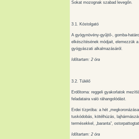
Sokat mozognak szabad levegőn.
3.1. Kóstolgató
A gyógynövény-gyűjtő-, gomba-határo
elkészítésének módjait, elemezzük a
gyógyászati alkalmazásáról.
Időtartam: 2 óra
3.2. Túlélő
Erdőtorna: reggeli gyakorlatok mezítl
feladataira való ráhangolódást.
Erdei tízpróba: a hét „megkoronázása
tuskódobás, kötélhúzás, lajhármászás
termésekkel, „baranta”, ostorpattogtat
Időtartam: 2 óra