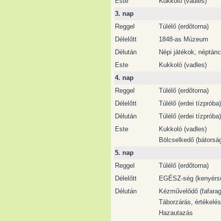
Este
Kukkoló (vadles)
3. nap
Reggel
Túlélő (erdőtorna)
Délelőtt
1848-as Múzeum
Délután
Népi játékok, néptánc
Este
Kukkoló (vadles)
4. nap
Reggel
Túlélő (erdőtorna)
Délelőtt
Túlélő (erdei tízpróba)
Délután
Túlélő (erdei tízpróba)
Este
Kukkoló (vadles)
Bölcselkedő (bátorsá
5. nap
Reggel
Túlélő (erdőtorna)
Délelőtt
EGÉSZ-ség (kenyérs
Délután
Kézművelődő (fafara
Táborzárás, értékelés
Hazautazás