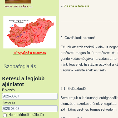
»
Vissza a tetejére
2. Gazdálkodj okosan!
Célunk az erdészekről kialakult nega
erdészek magas fokú természet- és k
Tűzgyújtási tilalmak
gondolkodásmódjával, a vadászat ter
iránt, legyenek tisztában azokkal a k
Szobafoglalás
vagyunk kénytelenek elviselni.
Keresd a legjobb
ajánlatot
2.1. Erdészkedő
Érkezés
Bemutatjuk a kiskunsági erdőgazdálko
Távozás
elemzése, szerkezetének vizsgálata. 
ZRT környezet- és természetvédelmi 
Nem elérhető szállodák