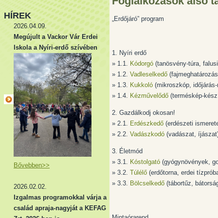
Foglalkozások alsó 
HÍREK
„Erdőjáró” program
2026.04.09.
Megújult a Vackor Vár Erdei
Iskola a Nyíri-erdő szívében
1. Nyíri erdő
» 1.1.
Kódorgó
(tanösvény-túra, falus
» 1.2.
Vadleselkedő
(fajmeghatározás
» 1.3.
Kukkoló
(mikroszkóp, időjárás-
» 1.4.
Kézművelődő
(terméskép-készí
2. Gazdálkodj okosan!
» 2.1.
Erdészkedő
(erdészeti ismeret
» 2.2.
Vadászkodó
(vadászat, íjászat
3. Életmód
» 3.1.
Kóstolgató
(gyógynövények, g
Bővebben>>
» 3.2.
Túlélő
(erdőtorna, erdei tízprób
» 3.3.
Bölcselkedő
(tábortűz, bátorsá
2026.02.02.
Izgalmas programokkal várja a
család apraja-nagyját a KEFAG
Mintaórarend