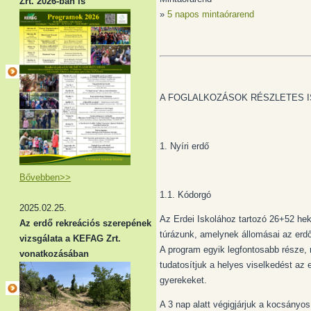
Zrt. 2026-ban is
»
5 napos mintaórarend
A FOGLALKOZÁSOK RÉSZLETES 
1. Nyíri erdő
Bővebben>>
1.1. Kódorgó
2025.02.25.
Az Erdei Iskolához tartozó 26+52 hekt
Az erdő rekreációs szerepének
túrázunk, amelynek állomásai az erdő
vizsgálata a KEFAG Zrt.
A program egyik legfontosabb része, 
vonatkozásában
tudatosítjuk a helyes viselkedést az 
gyerekeket.
A 3 nap alatt végigjárjuk a kocsányo