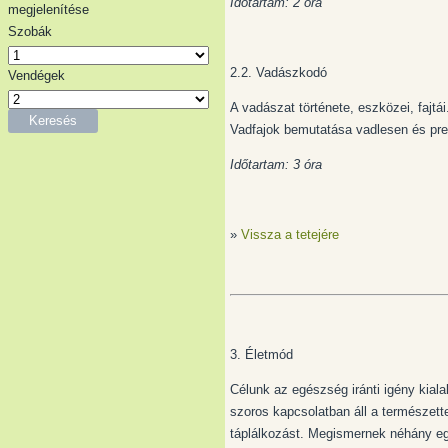
Időtartam: 2 óra
megjelenítése
Szobák
2.2. Vadászkodó
Vendégek
A vadászat története, eszközei, fajt
Keresés
Vadfajok bemutatása vadlesen és pr
Időtartam: 3 óra
»
Vissza a tetejére
3. Életmód
Célunk az egészség iránti igény kia
szoros kapcsolatban áll a természet
táplálkozást. Megismernek néhány egy