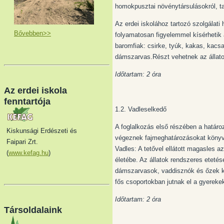
homokpusztai növénytársulásokról, t
Az erdei iskolához tartozó szolgálati
Bővebben>>
folyamatosan figyelemmel kísérhetik 
baromfiak: csirke, tyúk, kakas, kacsa
dámszarvas.Részt vehetnek az állatok
Időtartam: 2 óra
Az erdei iskola
fenntartója
1.2. Vadleselkedő
A foglalkozás első részében a határo
Kiskunsági Erdészeti és
végeznek fajmeghatározásokat könyv
Faipari Zrt.
Vadles: A tetővel ellátott magasles az
(
www.kefag.hu
)
életébe. Az állatok rendszeres eteté
dámszarvasok, vaddisznók és őzek kö
fős csoportokban jutnak el a gyerekek 
Időtartam: 2 óra
Társoldalaink