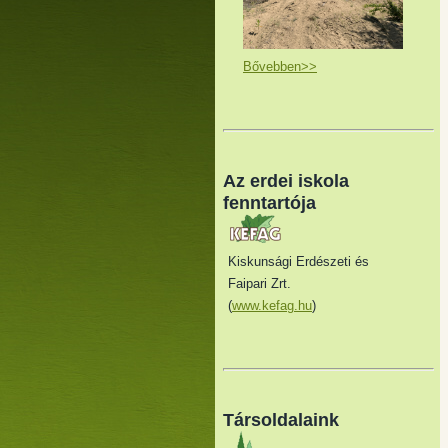
Bővebben>>
Az erdei iskola
fenntartója
Kiskunsági Erdészeti és
Faipari Zrt.
(
www.kefag.hu
)
Társoldalaink