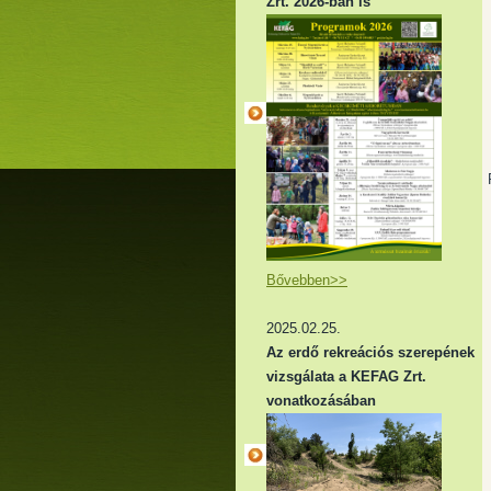
Zrt. 2026-ban is
Bővebben>>
2025.02.25.
Az erdő rekreációs szerepének
vizsgálata a KEFAG Zrt.
vonatkozásában