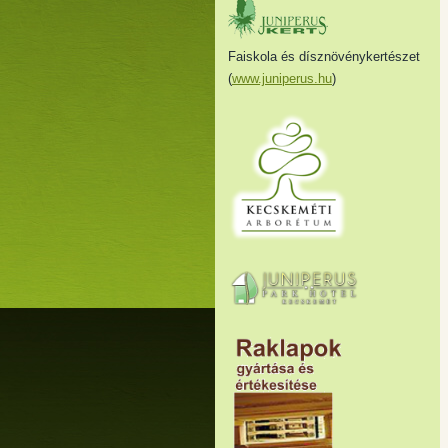
Faiskola és dísznövénykertészet
(
www.juniperus.hu
)