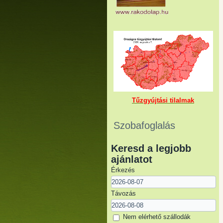
Tűzgyújtási tilalmak
Szobafoglalás
Keresd a legjobb
ajánlatot
Érkezés
Távozás
Nem elérhető szállodák