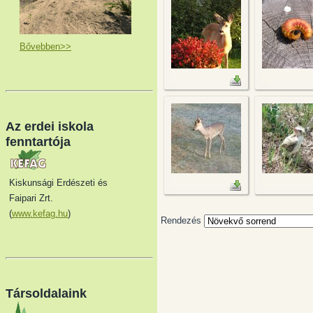
Bővebben>>
Az erdei iskola
fenntartója
Kiskunsági Erdészeti és
Faipari Zrt.
(
www.kefag.hu
)
Rendezés
Társoldalaink