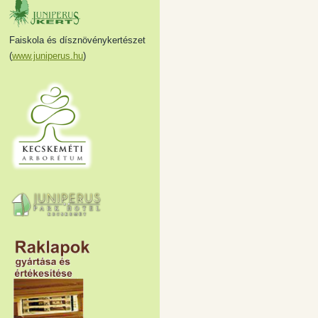
Faiskola és dísznövénykertészet
(
www.juniperus.hu
)